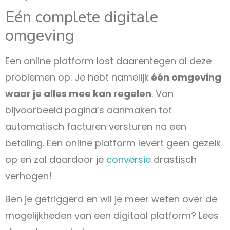
Eén complete digitale
omgeving
Een online platform lost daarentegen al deze
problemen op. Je hebt namelijk
één omgeving
waar je alles mee kan regelen
. Van
bijvoorbeeld pagina’s aanmaken tot
automatisch facturen versturen na een
betaling. Een online platform levert geen gezeik
op en zal daardoor je
conversie
drastisch
verhogen!
Ben je getriggerd en wil je meer weten over de
mogelijkheden van een digitaal platform? Lees