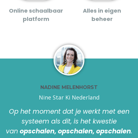
Online schaalbaar
Alles in eigen
platform
beheer
NADINE MELENHORST
Nine Star Ki Nederland
Op het moment dat je werkt met een
systeem als dit, is het kwestie
van
opschalen, opschalen, opschalen
.