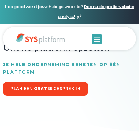
Hoe goed werkt jouw huidige website?
Doe nu de gratis website
analyse!
Online platform opzetten
JE HELE ONDERNEMING BEHEREN OP ÉÉN
PLATFORM
PLAN EEN
GRATIS
GESPREK IN