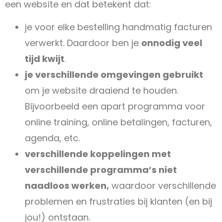
een website en dat betekent dat:
je voor elke bestelling handmatig facturen
verwerkt. Daardoor ben je
onnodig veel
tijd kwijt
.
je verschillende omgevingen gebruikt
om je website draaiend te houden.
Bijvoorbeeld een apart programma voor
online training, online betalingen, facturen,
agenda, etc.
verschillende koppelingen met
verschillende programma’s niet
naadloos werken,
waardoor verschillende
problemen en frustraties bij klanten (en bij
jou!) ontstaan.