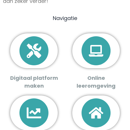
dan zeker verder!
Navigatie
Digitaal platform
Online
maken
leeromgeving