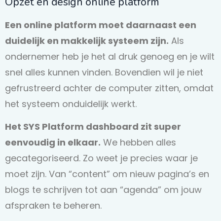
Opzet en design online platform
Een online platform moet daarnaast een
duidelijk en makkelijk systeem zijn.
Als
ondernemer heb je het al druk genoeg en je wilt
snel alles kunnen vinden. Bovendien wil je niet
gefrustreerd achter de computer zitten, omdat
het systeem onduidelijk werkt.
Het SYS Platform dashboard zit super
eenvoudig in elkaar.
We hebben alles
gecategoriseerd. Zo weet je precies waar je
moet zijn. Van “content” om nieuw pagina’s en
blogs te schrijven tot aan “agenda” om jouw
afspraken te beheren.