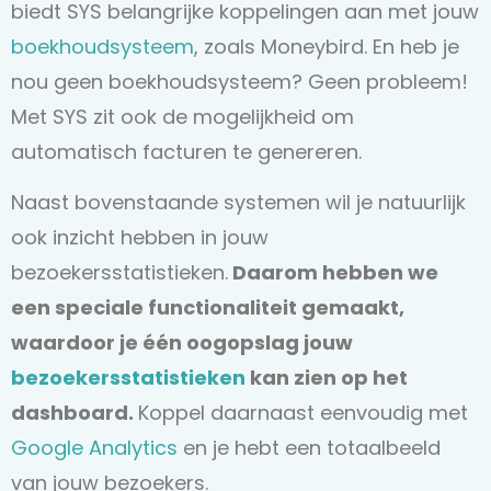
biedt SYS belangrijke koppelingen aan met jouw
boekhoudsysteem
, zoals Moneybird. En heb je
nou geen boekhoudsysteem? Geen probleem!
Met SYS zit ook de mogelijkheid om
automatisch facturen te genereren.
Naast bovenstaande systemen wil je natuurlijk
ook inzicht hebben in jouw
bezoekersstatistieken.
Daarom hebben we
een speciale functionaliteit gemaakt,
waardoor je één oogopslag jouw
bezoekersstatistieken
kan zien op het
dashboard.
Koppel daarnaast eenvoudig met
Google Analytics
en je hebt een totaalbeeld
van jouw bezoekers.