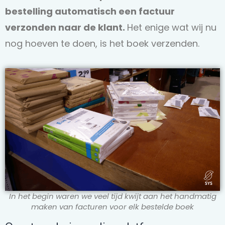
bestelling automatisch een factuur
verzonden naar de klant.
Het enige wat wij nu
nog hoeven te doen, is het boek verzenden.
In het begin waren we veel tijd kwijt aan het handmatig
maken van facturen voor elk bestelde boek