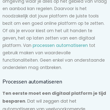
omgeving waar je alles op het gebied van vraag
en aanbod kan regelen. Daarvoor is het
noodzakelijk dat jouw platform de juiste tools
bezit om een goed online platform op te zetten.
Of als je ervoor kiest om het uit handen te
geven, het op laten zetten van een digitaal
platform.
Van
processen automatiseren
tot
gebruik maken van waardevolle
functionaliteiten. Geen enkel van onderstaande
onderdelen mag ontbreken.
Processen automatiseren
Ten eerste moet een digitaal platform je tijd
besparen
. Dat wil zeggen dat het
automatiseren van veelvoorkomende