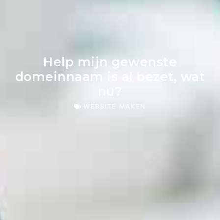
Help mijn gewenste
domeinnaam is al bezet, wat
nu?
WEBSITE MAKEN