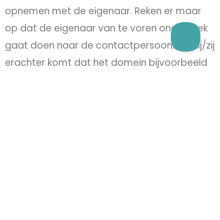
opnemen met de eigenaar. Reken er maar
op dat de eigenaar van te voren onderzoek
gaat doen naar de contactpersoon. Als hij/zij
erachter komt dat het domein bijvoorbeeld
gelijk is aan jouw achternaam, dan zal de
eigenaar er meer voor vragen. Hij/zij weet
dat dit domein dus erg waardevol voor jou
is.
Voorbeeld
: Neem het domein
WebsitesMetResultaat.nl. Dat is een naam
die uitstekend past bij ons
boek Websites
met Resultaat
. Als wij persoonlijk contact