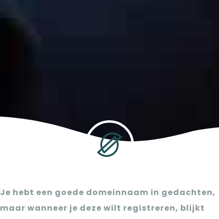
Je hebt een goede domeinnaam in gedachten,
maar wanneer je deze wilt registreren, blijkt