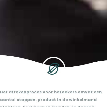
Het afrekenproces voor bezoekers omvat een
aantal stappen: product in de winkelmand