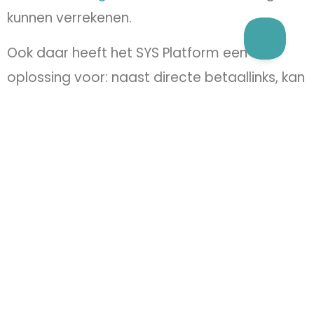
kunnen verrekenen.
Ook daar heeft het SYS Platform een
oplossing voor: naast directe betaallinks, kan
je nu ook
automatische kortingsbonnen
toepassen m.b.v. directe betaallinks
.
Bezoekers hoeven op de link te klikken en ze
komen gelijk op het afrekenscherm waar de
korting al verrekend is.
Genereer automatisch kortingsbonnen