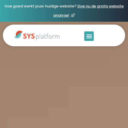
Hoe goed werkt jouw huidige website?
Doe nu de gratis website
analyse!