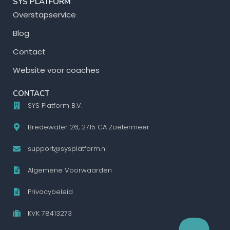
SYS PLATFORM
Overstapservice
y
v
Blog
e
Contact
r
Website voor coaches
k
CONTACT
l
SYS Platform B.V.
a
Bredewater 26, 2715 CA Zoetermeer
r
i
support@sysplatform.nl
n
Algemene Voorwaarden
g
Privacybeleid
KVK 78413273
NCTIONEEL