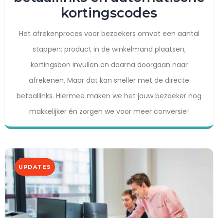
kortingscodes
w
e
Het afrekenproces voor bezoekers omvat een aantal
b
stappen: product in de winkelmand plaatsen,
s
kortingsbon invullen en daarna doorgaan naar
i
afrekenen. Maar dat kan sneller met de directe
t
betaallinks. Hiermee maken we het jouw bezoeker nog
e
makkelijker én zorgen we voor meer conversie!
g
o
e
d
UPDATES
t
e
l