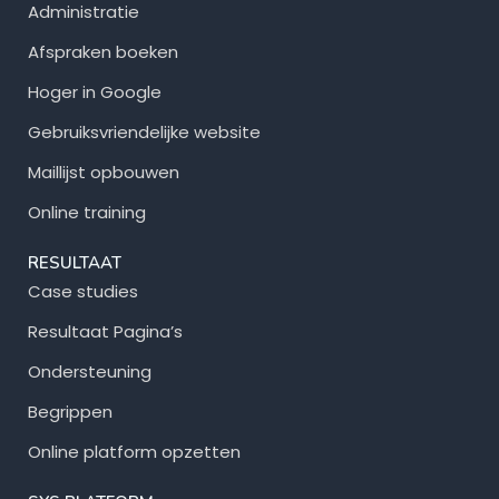
Administratie
c
Afspraken boeken
o
Hoger in Google
o
Gebruiksvriendelijke website
k
i
Maillijst opbouwen
e
Online training
s
RESULTAAT
.
Case studies
P
Resultaat Pagina’s
r
Ondersteuning
i
Begrippen
v
Online platform opzetten
a
c