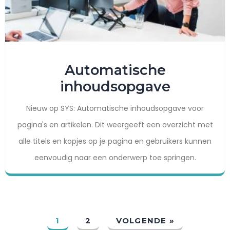
a
t
e
n
Automatische
w
inhoudsopgave
e
Nieuw op SYS: Automatische inhoudsopgave voor
r
pagina's en artikelen. Dit weergeeft een overzicht met
k
alle titels en kopjes op je pagina en gebruikers kunnen
e
eenvoudig naar een onderwerp toe springen.
n
,
m
a
1
2
VOLGENDE »
k