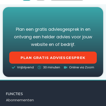
e
n
w
Plan een gratis adviesgesprek in en
e
ontvang een helder advies voor jouw
g
website en of bedrijf.
e
b
PLAN GRATIS ADVIESGESPREK
r
u
Vrijblijvend
30 minuten
Online via Zoom
i
k
v
FUNCTIES
a
Abonnementen
n