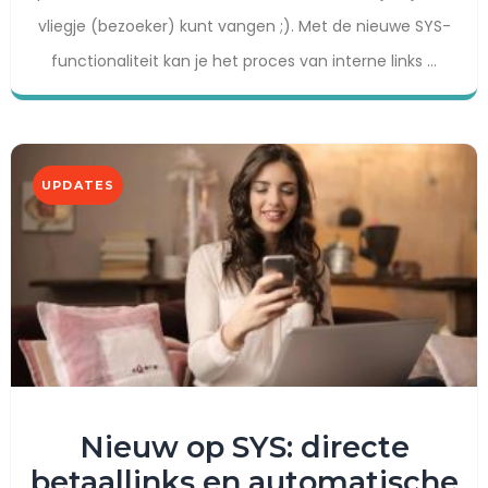
vliegje (bezoeker) kunt vangen ;). Met de nieuwe SYS-
functionaliteit kan je het proces van interne links ...
UPDATES
O
m
d
e
Nieuw op SYS: directe
z
betaallinks en automatische
e