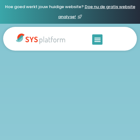
Hoe goed werkt jouw huidige website?
Doe nu de gratis website
analyse!