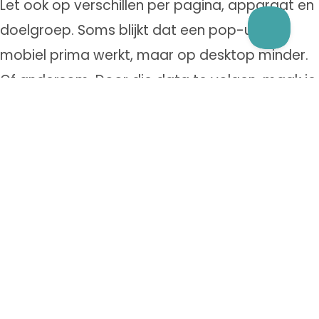
Let ook op verschillen per pagina, apparaat en
doelgroep. Soms blijkt dat een pop-up op
mobiel prima werkt, maar op desktop minder.
Of andersom. Door die data te volgen, maak je
de pop-up stap voor stap sterker.
Belangrijke punten om te meten zijn:
hoe vaak de pop-up verschijnt;
hoe vaak erop wordt geklikt;
hoe vaak de gewenste actie wordt
afgerond;
of bezoekers de pop-up snel sluiten.